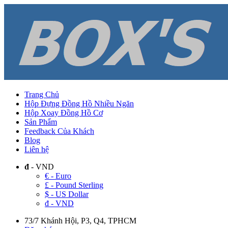
Trang Chủ
Hộp Đựng Đồng Hồ Nhiều Ngăn
Hộp Xoay Đồng Hồ Cơ
Sản Phẩm
Feedback Của Khách
Blog
Liên hệ
đ
- VND
€ - Euro
£ - Pound Sterling
$ - US Dollar
đ - VND
73/7 Khánh Hội, P3, Q4, TPHCM