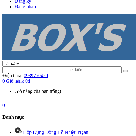
Đăng ký
Đăng nhập
Điện thoại
0939750420
0
Giỏ hàng
0đ
Giỏ hàng của bạn trống!
0
Danh mục
Hộp Đựng Đồng Hồ Nhiều Ngăn