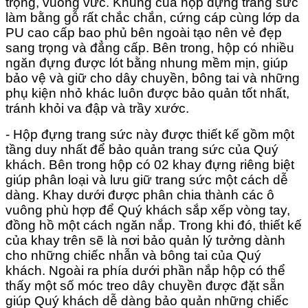
trọng, vuông vức. Khung của hộp đựng trang sức
làm bằng gỗ rất chắc chắn, cứng cáp cùng lớp da
PU cao cấp bao phủ bên ngoài tạo nên vẻ đẹp
sang trọng và đẳng cấp. Bên trong, hộp có nhiều
ngăn đựng được lót bằng nhung mềm mịn, giúp
bảo vệ và giữ cho dây chuyền, bông tai và những
phụ kiện nhỏ khác luôn được bảo quản tốt nhất,
tránh khỏi va đập và trầy xước.
- Hộp đựng trang sức này được thiết kế gồm một
tầng duy nhất để bảo quản trang sức của Quý
khách. Bên trong hộp có 02 khay đựng riêng biệt
giúp phân loại và lưu giữ trang sức một cách dễ
dàng. Khay dưới được phân chia thành các ô
vuông phù hợp để Quý khách sắp xếp vòng tay,
đồng hồ một cách ngăn nắp. Trong khi đó, thiết kế
của khay trên sẽ là nơi bảo quản lý tưởng dành
cho những chiếc nhẫn và bông tai của Quý
khách. Ngoài ra phía dưới phần nắp hộp có thể
thấy một số móc treo dây chuyền được đặt sẵn
giúp Quý khách dễ dàng bảo quản những chiếc