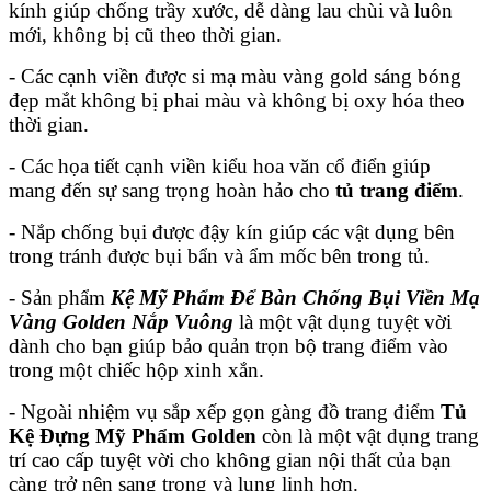
kính giúp chống trầy xước, dễ dàng lau chùi và luôn
mới, không bị cũ theo thời gian.
- Các cạnh viền được si mạ màu vàng gold sáng bóng
đẹp mắt không bị phai màu và không bị oxy hóa theo
thời gian.
- Các họa tiết cạnh viền kiểu hoa văn cổ điển giúp
mang đến sự sang trọng hoàn hảo cho
tủ trang điểm
.
- Nắp chống bụi được đậy kín giúp các vật dụng bên
trong tránh được bụi bẩn và ẩm mốc bên trong tủ.
- Sản phẩm
Kệ Mỹ Phẩm Để Bàn Chống Bụi Viền Mạ
Vàng Golden Nắp Vuông
là một vật dụng tuyệt vời
dành cho bạn giúp bảo quản trọn bộ trang điểm vào
trong một chiếc hộp xinh xắn.
- Ngoài nhiệm vụ sắp xếp gọn gàng đồ trang điểm
Tủ
Kệ Đựng Mỹ Phẩm Golden
còn là một vật dụng trang
trí cao cấp tuyệt vời cho không gian nội thất của bạn
càng trở nên sang trọng và lung linh hơn.