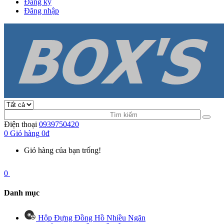
Đăng ký
Đăng nhập
Điện thoại
0939750420
0
Giỏ hàng
0đ
Giỏ hàng của bạn trống!
0
Danh mục
Hộp Đựng Đồng Hồ Nhiều Ngăn