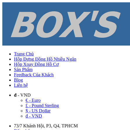
Trang Chủ
Hộp Đựng Đồng Hồ Nhiều Ngăn
Hộp Xoay Đồng Hồ Cơ
Sản Phẩm
Feedback Của Khách
Blog
Liên hệ
đ
- VND
€ - Euro
£ - Pound Sterling
$ - US Dollar
đ - VND
73/7 Khánh Hội, P3, Q4, TPHCM