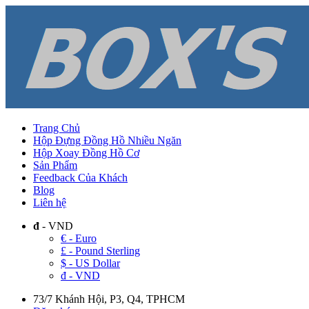
Trang Chủ
Hộp Đựng Đồng Hồ Nhiều Ngăn
Hộp Xoay Đồng Hồ Cơ
Sản Phẩm
Feedback Của Khách
Blog
Liên hệ
đ
- VND
€ - Euro
£ - Pound Sterling
$ - US Dollar
đ - VND
73/7 Khánh Hội, P3, Q4, TPHCM