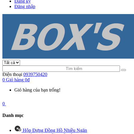
Đăng ký
Đăng nhập
Điện thoại
0939750420
0
Giỏ hàng
0đ
Giỏ hàng của bạn trống!
0
Danh mục
Hộp Đựng Đồng Hồ Nhiều Ngăn