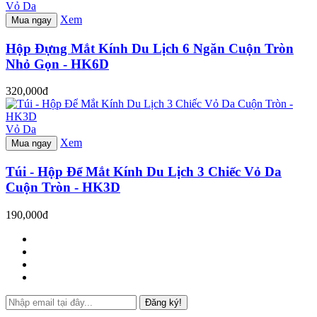
Vỏ Da
Xem
Mua ngay
Hộp Đựng Mắt Kính Du Lịch 6 Ngăn Cuộn Tròn
Nhỏ Gọn - HK6D
320,000đ
Vỏ Da
Xem
Mua ngay
Túi - Hộp Để Mắt Kính Du Lịch 3 Chiếc Vỏ Da
Cuộn Tròn - HK3D
190,000đ
Đăng ký!