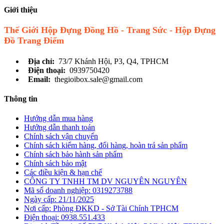
Giới thiệu
Thế Giới Hộp Đựng Đồng Hồ - Trang Sức - Hộp Đựng
Đồ Trang Điểm
Địa chỉ:
73/7 Khánh Hội, P3, Q4, TPHCM
Điện thoại:
0939750420
Email:
thegioibox.sale@gmail.com
Thông tin
Hướng dẫn mua hàng
Hướng dẫn thanh toán
Chính sách vận chuyển
Chính sách kiểm hàng, đổi hàng, hoàn trả sản phẩm
Chính sách bảo hành sản phẩm
Chính sách bảo mật
Các điều kiện & hạn chế
CÔNG TY TNHH TM DV NGUYÊN NGUYÊN
Mã số doanh nghiệp: 0319273788
Ngày cấp: 21/11/2025
Nơi cấp: Phòng ĐKKD - Sở Tài Chính TPHCM
Điện thoại: 0938.551.433