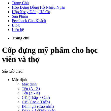
Trang Chủ
Hộp Đựng Đồng Hồ Nhiều Ngăn
Hộp Xoay Đồng Hồ Cơ
Sản Phẩm
Feedback Của Khách
Blog
Liên hệ
Trang chủ
Cốp đựng mỹ phẩm cho học
viên và thợ
Sắp xếp theo:
Mặc định
Mặc định
Tên (A - Z)
Tên (Z - A)
Giá (Thấp > Cao)
Giá (Cao > Thấp)
Đánh giá (Cao nhất)
Đánh giá (Thấp nhất)