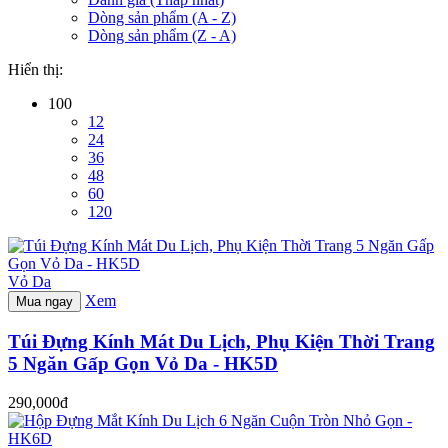
Dòng sản phẩm (A - Z)
Dòng sản phẩm (Z - A)
Hiển thị:
100
12
24
36
48
60
120
Vỏ Da
Xem
Mua ngay
Túi Đựng Kính Mát Du Lịch, Phụ Kiện Thời Trang
5 Ngăn Gấp Gọn Vỏ Da - HK5D
290,000đ