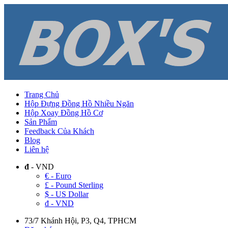
Trang Chủ
Hộp Đựng Đồng Hồ Nhiều Ngăn
Hộp Xoay Đồng Hồ Cơ
Sản Phẩm
Feedback Của Khách
Blog
Liên hệ
đ
- VND
€ - Euro
£ - Pound Sterling
$ - US Dollar
đ - VND
73/7 Khánh Hội, P3, Q4, TPHCM