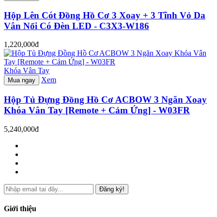
Hộp Lên Cót Đồng Hồ Cơ 3 Xoay + 3 Tĩnh Vỏ Da
Vân Nổi Có Đèn LED - C3X3-W186
1,220,000đ
Khóa Vân Tay
Xem
Mua ngay
Hộp Tủ Đựng Đồng Hồ Cơ ACBOW 3 Ngăn Xoay
Khóa Vân Tay [Remote + Cảm Ứng] - W03FR
5,240,000đ
Đăng ký!
Giới thiệu