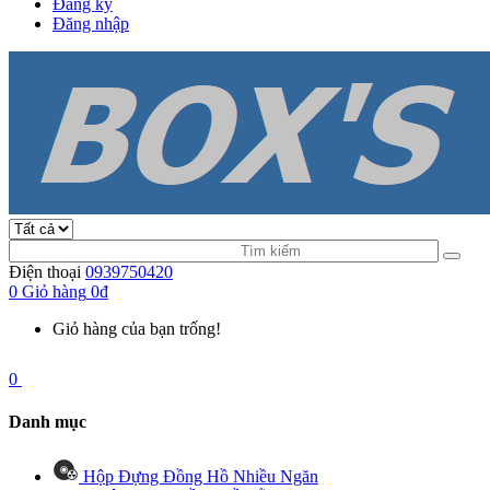
Đăng ký
Đăng nhập
Điện thoại
0939750420
0
Giỏ hàng
0đ
Giỏ hàng của bạn trống!
0
Danh mục
Hộp Đựng Đồng Hồ Nhiều Ngăn