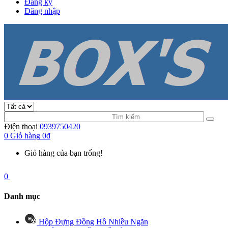
Đăng ký
Đăng nhập
Điện thoại
0939750420
0
Giỏ hàng
0đ
Giỏ hàng của bạn trống!
0
Danh mục
Hộp Đựng Đồng Hồ Nhiều Ngăn