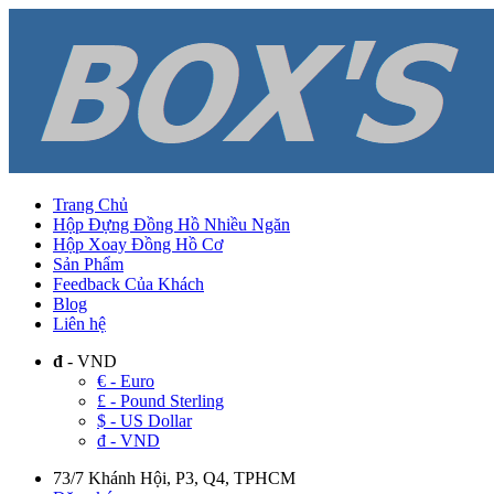
Trang Chủ
Hộp Đựng Đồng Hồ Nhiều Ngăn
Hộp Xoay Đồng Hồ Cơ
Sản Phẩm
Feedback Của Khách
Blog
Liên hệ
đ
- VND
€ - Euro
£ - Pound Sterling
$ - US Dollar
đ - VND
73/7 Khánh Hội, P3, Q4, TPHCM