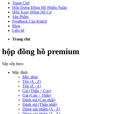
Trang Chủ
Hộp Đựng Đồng Hồ Nhiều Ngăn
Hộp Xoay Đồng Hồ Cơ
Sản Phẩm
Feedback Của Khách
Blog
Liên hệ
Trang chủ
hộp đồng hồ premium
Sắp xếp theo:
Mặc định
Mặc định
Tên (A - Z)
Tên (Z - A)
Giá (Thấp > Cao)
Giá (Cao > Thấp)
Đánh giá (Cao nhất)
Đánh giá (Thấp nhất)
Dòng sản phẩm (A - Z)
Dòng sản phẩm (Z - A)