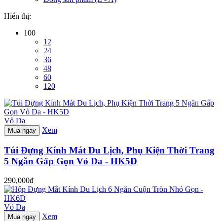
Hiển thị:
100
12
24
36
48
60
120
Vỏ Da
Xem
Mua ngay
Túi Đựng Kính Mát Du Lịch, Phụ Kiện Thời Trang
5 Ngăn Gấp Gọn Vỏ Da - HK5D
290,000đ
Vỏ Da
Xem
Mua ngay