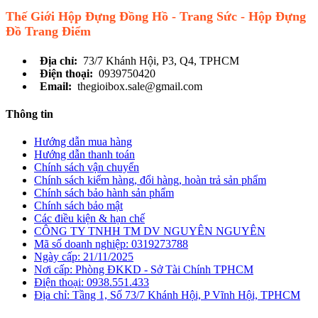
Thế Giới Hộp Đựng Đồng Hồ - Trang Sức - Hộp Đựng
Đồ Trang Điểm
Địa chỉ:
73/7 Khánh Hội, P3, Q4, TPHCM
Điện thoại:
0939750420
Email:
thegioibox.sale@gmail.com
Thông tin
Hướng dẫn mua hàng
Hướng dẫn thanh toán
Chính sách vận chuyển
Chính sách kiểm hàng, đổi hàng, hoàn trả sản phẩm
Chính sách bảo hành sản phẩm
Chính sách bảo mật
Các điều kiện & hạn chế
CÔNG TY TNHH TM DV NGUYÊN NGUYÊN
Mã số doanh nghiệp: 0319273788
Ngày cấp: 21/11/2025
Nơi cấp: Phòng ĐKKD - Sở Tài Chính TPHCM
Điện thoại: 0938.551.433
Địa chỉ: Tầng 1, Số 73/7 Khánh Hội, P Vĩnh Hội, TPHCM