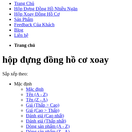
Trang Chủ
Hộp Đựng Đồng Hồ Nhiều Ngăn
Hộp Xoay Đồng Hồ Cơ
Sản Phẩm
Feedback Của Khách
Blog
Liên hệ
Trang chủ
hộp đựng đồng hồ cơ xoay
Sắp xếp theo:
Mặc định
Mặc định
Tên (A - Z)
Tên (Z - A)
Giá (Thấp > Cao)
Giá (Cao > Thấp)
Đánh giá (Cao nhất)
Đánh giá (Thấp nhất)
Dòng sản phẩm (A - Z)
Dòng sản phẩm (Z - A)