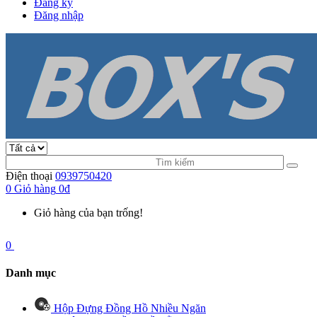
Đăng ký
Đăng nhập
Điện thoại
0939750420
0
Giỏ hàng
0đ
Giỏ hàng của bạn trống!
0
Danh mục
Hộp Đựng Đồng Hồ Nhiều Ngăn