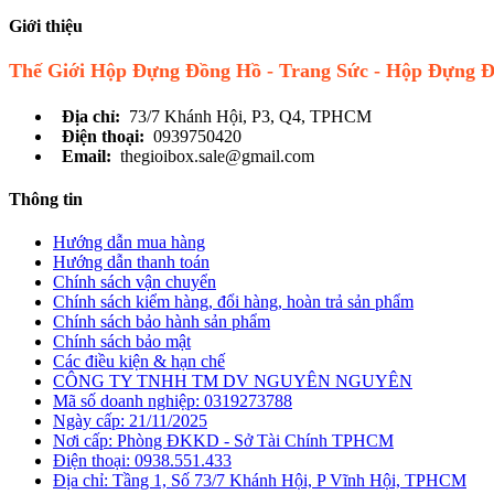
Giới thiệu
Thế Giới Hộp Đựng Đồng Hồ - Trang Sức - Hộp Đựng 
Địa chỉ:
73/7 Khánh Hội, P3, Q4, TPHCM
Điện thoại:
0939750420
Email:
thegioibox.sale@gmail.com
Thông tin
Hướng dẫn mua hàng
Hướng dẫn thanh toán
Chính sách vận chuyển
Chính sách kiểm hàng, đổi hàng, hoàn trả sản phẩm
Chính sách bảo hành sản phẩm
Chính sách bảo mật
Các điều kiện & hạn chế
CÔNG TY TNHH TM DV NGUYÊN NGUYÊN
Mã số doanh nghiệp: 0319273788
Ngày cấp: 21/11/2025
Nơi cấp: Phòng ĐKKD - Sở Tài Chính TPHCM
Điện thoại: 0938.551.433
Địa chỉ: Tầng 1, Số 73/7 Khánh Hội, P Vĩnh Hội, TPHCM