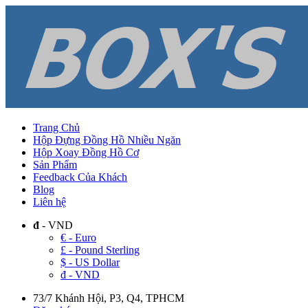
Trang Chủ
Hộp Đựng Đồng Hồ Nhiều Ngăn
Hộp Xoay Đồng Hồ Cơ
Sản Phẩm
Feedback Của Khách
Blog
Liên hệ
đ
- VND
€ - Euro
£ - Pound Sterling
$ - US Dollar
đ - VND
73/7 Khánh Hội, P3, Q4, TPHCM