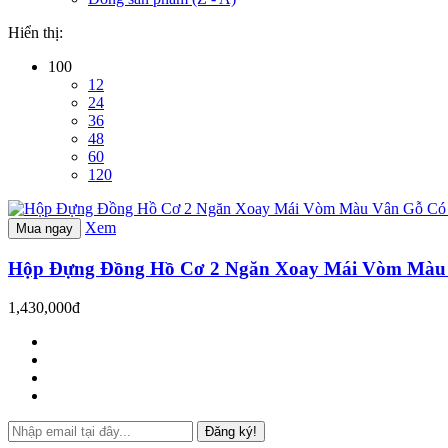
Hiển thị:
100
12
24
36
48
60
120
Xem
Mua ngay
Hộp Đựng Đồng Hồ Cơ 2 Ngăn Xoay Mái Vòm Màu 
1,430,000đ
Đăng ký!