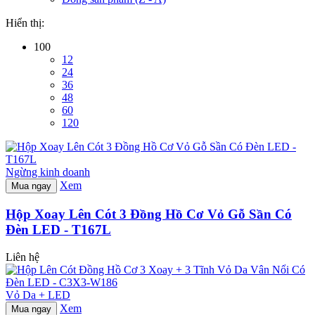
Hiển thị:
100
12
24
36
48
60
120
Ngừng kinh doanh
Xem
Mua ngay
Hộp Xoay Lên Cót 3 Đồng Hồ Cơ Vỏ Gỗ Sần Có
Đèn LED - T167L
Liên hệ
Vỏ Da + LED
Xem
Mua ngay