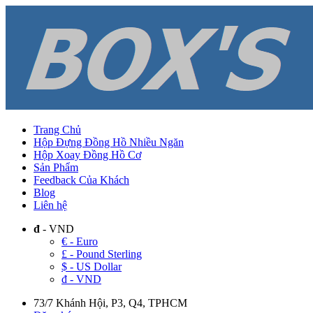
Trang Chủ
Hộp Đựng Đồng Hồ Nhiều Ngăn
Hộp Xoay Đồng Hồ Cơ
Sản Phẩm
Feedback Của Khách
Blog
Liên hệ
đ
- VND
€ - Euro
£ - Pound Sterling
$ - US Dollar
đ - VND
73/7 Khánh Hội, P3, Q4, TPHCM