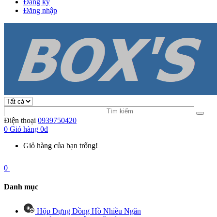
Đăng ký
Đăng nhập
Điện thoại
0939750420
0
Giỏ hàng
0đ
Giỏ hàng của bạn trống!
0
Danh mục
Hộp Đựng Đồng Hồ Nhiều Ngăn