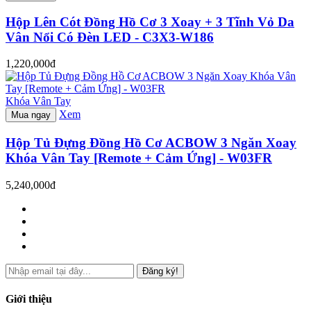
Hộp Lên Cót Đồng Hồ Cơ 3 Xoay + 3 Tĩnh Vỏ Da
Vân Nổi Có Đèn LED - C3X3-W186
1,220,000đ
Khóa Vân Tay
Xem
Mua ngay
Hộp Tủ Đựng Đồng Hồ Cơ ACBOW 3 Ngăn Xoay
Khóa Vân Tay [Remote + Cảm Ứng] - W03FR
5,240,000đ
Đăng ký!
Giới thiệu