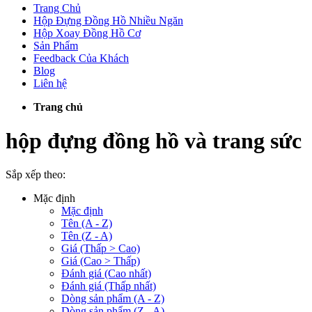
Trang Chủ
Hộp Đựng Đồng Hồ Nhiều Ngăn
Hộp Xoay Đồng Hồ Cơ
Sản Phẩm
Feedback Của Khách
Blog
Liên hệ
Trang chủ
hộp đựng đồng hồ và trang sức
Sắp xếp theo:
Mặc định
Mặc định
Tên (A - Z)
Tên (Z - A)
Giá (Thấp > Cao)
Giá (Cao > Thấp)
Đánh giá (Cao nhất)
Đánh giá (Thấp nhất)
Dòng sản phẩm (A - Z)
Dòng sản phẩm (Z - A)