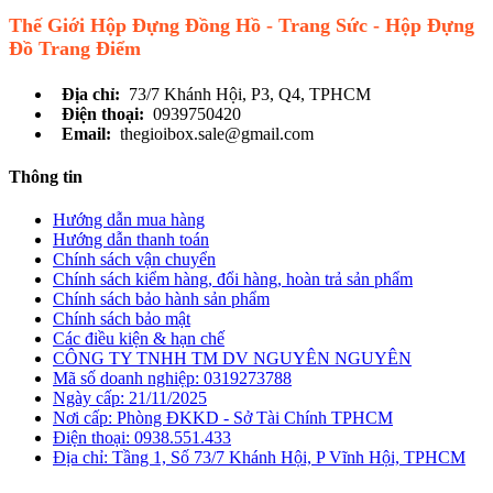
Thế Giới Hộp Đựng Đồng Hồ - Trang Sức - Hộp Đựng
Đồ Trang Điểm
Địa chỉ:
73/7 Khánh Hội, P3, Q4, TPHCM
Điện thoại:
0939750420
Email:
thegioibox.sale@gmail.com
Thông tin
Hướng dẫn mua hàng
Hướng dẫn thanh toán
Chính sách vận chuyển
Chính sách kiểm hàng, đổi hàng, hoàn trả sản phẩm
Chính sách bảo hành sản phẩm
Chính sách bảo mật
Các điều kiện & hạn chế
CÔNG TY TNHH TM DV NGUYÊN NGUYÊN
Mã số doanh nghiệp: 0319273788
Ngày cấp: 21/11/2025
Nơi cấp: Phòng ĐKKD - Sở Tài Chính TPHCM
Điện thoại: 0938.551.433
Địa chỉ: Tầng 1, Số 73/7 Khánh Hội, P Vĩnh Hội, TPHCM