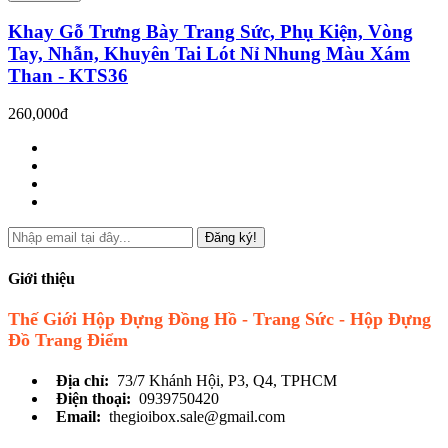
Khay Gỗ Trưng Bày Trang Sức, Phụ Kiện, Vòng
Tay, Nhẫn, Khuyên Tai Lót Nỉ Nhung Màu Xám
Than - KTS36
260,000đ
Đăng ký!
Giới thiệu
Thế Giới Hộp Đựng Đồng Hồ - Trang Sức - Hộp Đựng
Đồ Trang Điểm
Địa chỉ:
73/7 Khánh Hội, P3, Q4, TPHCM
Điện thoại:
0939750420
Email:
thegioibox.sale@gmail.com