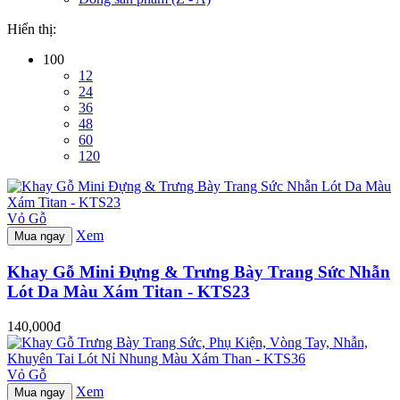
Hiển thị:
100
12
24
36
48
60
120
Vỏ Gỗ
Xem
Mua ngay
Khay Gỗ Mini Đựng & Trưng Bày Trang Sức Nhẫn
Lót Da Màu Xám Titan - KTS23
140,000đ
Vỏ Gỗ
Xem
Mua ngay