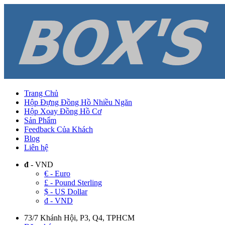
Trang Chủ
Hộp Đựng Đồng Hồ Nhiều Ngăn
Hộp Xoay Đồng Hồ Cơ
Sản Phẩm
Feedback Của Khách
Blog
Liên hệ
đ
- VND
€ - Euro
£ - Pound Sterling
$ - US Dollar
đ - VND
73/7 Khánh Hội, P3, Q4, TPHCM