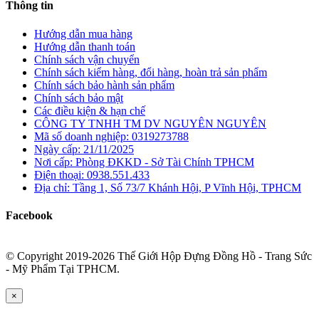
Thông tin
Hướng dẫn mua hàng
Hướng dẫn thanh toán
Chính sách vận chuyển
Chính sách kiểm hàng, đổi hàng, hoàn trả sản phẩm
Chính sách bảo hành sản phẩm
Chính sách bảo mật
Các điều kiện & hạn chế
CÔNG TY TNHH TM DV NGUYÊN NGUYÊN
Mã số doanh nghiệp: 0319273788
Ngày cấp: 21/11/2025
Nơi cấp: Phòng ĐKKD - Sở Tài Chính TPHCM
Điện thoại: 0938.551.433
Địa chỉ: Tầng 1, Số 73/7 Khánh Hội, P Vĩnh Hội, TPHCM
Facebook
© Copyright 2019-2026 Thế Giới Hộp Đựng Đồng Hồ - Trang Sức
- Mỹ Phẩm Tại TPHCM.
×