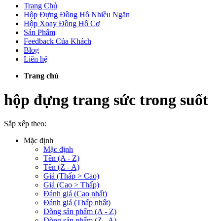
Trang Chủ
Hộp Đựng Đồng Hồ Nhiều Ngăn
Hộp Xoay Đồng Hồ Cơ
Sản Phẩm
Feedback Của Khách
Blog
Liên hệ
Trang chủ
hộp đựng trang sức trong suốt
Sắp xếp theo:
Mặc định
Mặc định
Tên (A - Z)
Tên (Z - A)
Giá (Thấp > Cao)
Giá (Cao > Thấp)
Đánh giá (Cao nhất)
Đánh giá (Thấp nhất)
Dòng sản phẩm (A - Z)
Dòng sản phẩm (Z - A)