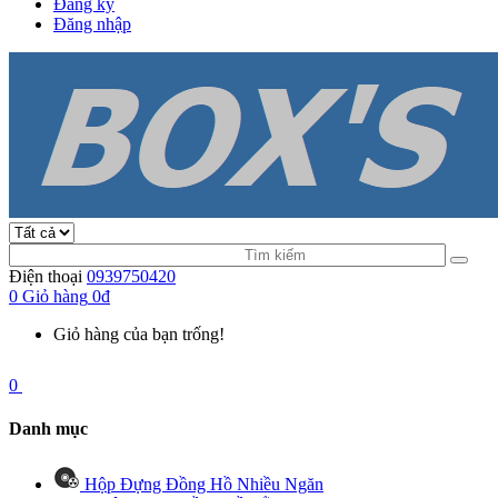
Đăng ký
Đăng nhập
Điện thoại
0939750420
0
Giỏ hàng
0đ
Giỏ hàng của bạn trống!
0
Danh mục
Hộp Đựng Đồng Hồ Nhiều Ngăn