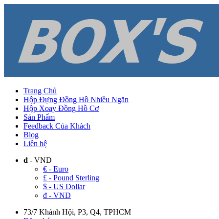
Trang Chủ
Hộp Đựng Đồng Hồ Nhiều Ngăn
Hộp Xoay Đồng Hồ Cơ
Sản Phẩm
Feedback Của Khách
Blog
Liên hệ
đ
- VND
€ - Euro
£ - Pound Sterling
$ - US Dollar
đ - VND
73/7 Khánh Hội, P3, Q4, TPHCM