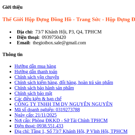
Giới thiệu
Thế Giới Hộp Đựng Đồng Hồ - Trang Sức - Hộp Đựng 
Địa chỉ:
73/7 Khánh Hội, P3, Q4, TPHCM
Điện thoại:
0939750420
Email:
thegioibox.sale@gmail.com
Thông tin
Hướng dẫn mua hàng
Hướng dẫn thanh toán
Chính sách vận chuyển
Chính sách kiểm hàng, đổi hàng, hoàn trả sản phẩm
Chính sách bảo hành sản phẩm
Chính sách bảo mật
Các điều kiện & hạn chế
CÔNG TY TNHH TM DV NGUYÊN NGUYÊN
Mã số doanh nghiệp: 0319273788
Ngày cấp: 21/11/2025
Nơi cấp: Phòng ĐKKD - Sở Tài Chính TPHCM
Điện thoại: 0938.551.433
Địa chỉ: Tầng 1, Số 73/7 Khánh Hội, P Vĩnh Hội, TPHCM