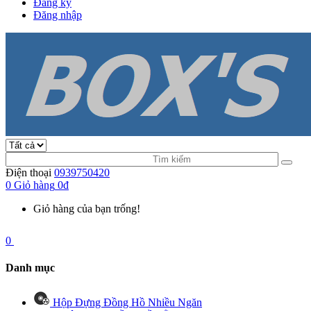
Đăng ký
Đăng nhập
Điện thoại
0939750420
0
Giỏ hàng
0đ
Giỏ hàng của bạn trống!
0
Danh mục
Hộp Đựng Đồng Hồ Nhiều Ngăn