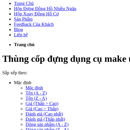
Trang Chủ
Hộp Đựng Đồng Hồ Nhiều Ngăn
Hộp Xoay Đồng Hồ Cơ
Sản Phẩm
Feedback Của Khách
Blog
Liên hệ
Trang chủ
Thùng cốp đựng dụng cụ make 
Sắp xếp theo:
Mặc định
Mặc định
Tên (A - Z)
Tên (Z - A)
Giá (Thấp > Cao)
Giá (Cao > Thấp)
Đánh giá (Cao nhất)
Đánh giá (Thấp nhất)
Dòng sản phẩm (A - Z)
Dòng sản phẩm (Z - A)