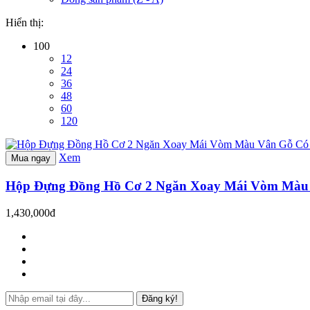
Hiển thị:
100
12
24
36
48
60
120
Xem
Mua ngay
Hộp Đựng Đồng Hồ Cơ 2 Ngăn Xoay Mái Vòm Màu 
1,430,000đ
Đăng ký!