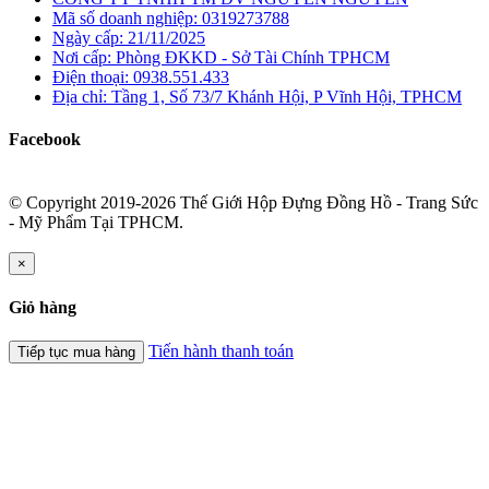
Mã số doanh nghiệp: 0319273788
Ngày cấp: 21/11/2025
Nơi cấp: Phòng ĐKKD - Sở Tài Chính TPHCM
Điện thoại: 0938.551.433
Địa chỉ: Tầng 1, Số 73/7 Khánh Hội, P Vĩnh Hội, TPHCM
Facebook
© Copyright 2019-2026 Thế Giới Hộp Đựng Đồng Hồ - Trang Sức
- Mỹ Phẩm Tại TPHCM.
×
Giỏ hàng
Tiến hành thanh toán
Tiếp tục mua hàng