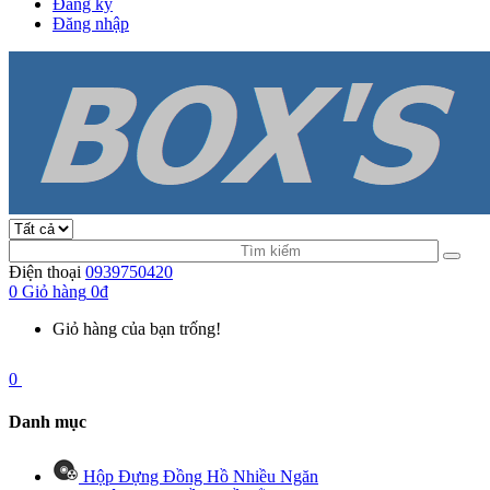
Đăng ký
Đăng nhập
Điện thoại
0939750420
0
Giỏ hàng
0đ
Giỏ hàng của bạn trống!
0
Danh mục
Hộp Đựng Đồng Hồ Nhiều Ngăn