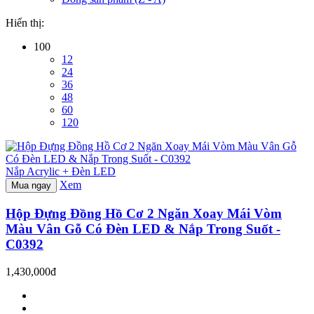
Hiển thị:
100
12
24
36
48
60
120
Nắp Acrylic + Đèn LED
Xem
Mua ngay
Hộp Đựng Đồng Hồ Cơ 2 Ngăn Xoay Mái Vòm
Màu Vân Gỗ Có Đèn LED & Nắp Trong Suốt -
C0392
1,430,000đ