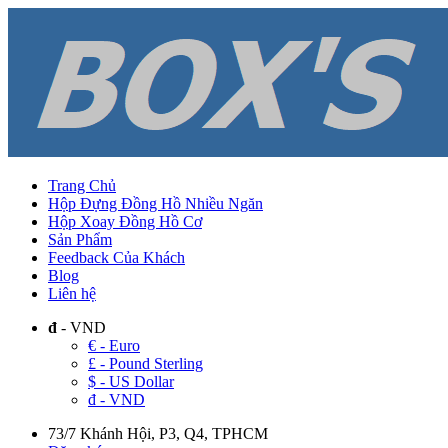
Trang Chủ
Hộp Đựng Đồng Hồ Nhiều Ngăn
Hộp Xoay Đồng Hồ Cơ
Sản Phẩm
Feedback Của Khách
Blog
Liên hệ
đ
- VND
€ - Euro
£ - Pound Sterling
$ - US Dollar
đ - VND
73/7 Khánh Hội, P3, Q4, TPHCM