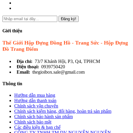
Đăng ký!
Giới thiệu
Thế Giới Hộp Đựng Đồng Hồ - Trang Sức - Hộp Đựng
Đồ Trang Điểm
Địa chỉ:
73/7 Khánh Hội, P3, Q4, TPHCM
Điện thoại:
0939750420
Email:
thegioibox.sale@gmail.com
Thông tin
Hướng dẫn mua hàng
Hướng dẫn thanh toán
Chính sách vận chuyển
Chính sách kiểm hàng, đổi hàng, hoàn trả sản phẩm
Chính sách bảo hành sản phẩm
Chính sách bảo mật
Các điều kiện & hạn chế
CÔNG TY TNHH TM DV NGUYÊN NGUYÊN