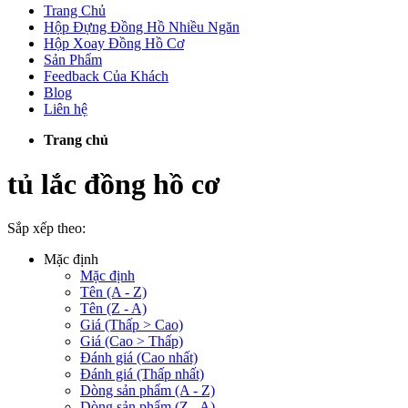
Trang Chủ
Hộp Đựng Đồng Hồ Nhiều Ngăn
Hộp Xoay Đồng Hồ Cơ
Sản Phẩm
Feedback Của Khách
Blog
Liên hệ
Trang chủ
tủ lắc đồng hồ cơ
Sắp xếp theo:
Mặc định
Mặc định
Tên (A - Z)
Tên (Z - A)
Giá (Thấp > Cao)
Giá (Cao > Thấp)
Đánh giá (Cao nhất)
Đánh giá (Thấp nhất)
Dòng sản phẩm (A - Z)
Dòng sản phẩm (Z - A)