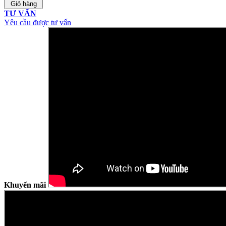
Giỏ hàng
TƯ VẤN
Yêu cầu được tư vấn
Khuyến mãi