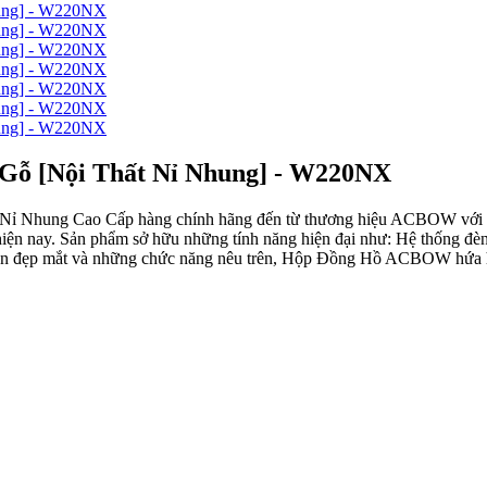
ỗ [Nội Thất Nỉ Nhung] - W220NX
hung Cao Cấp hàng chính hãng đến từ thương hiệu ACBOW với các t
iện nay. Sản phẩm sở hữu những tính năng hiện đại như: Hệ thống đè
hỏ gọn đẹp mắt và những chức năng nêu trên, Hộp Đồng Hồ ACBOW hứa h