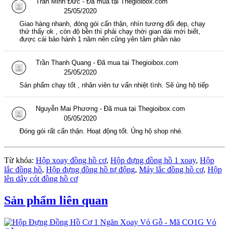
Trần Minh Đức - Đã mua tại Thegioibox.com
25/05/2020
Giao hàng nhanh, đóng gói cẩn thận, nhìn tương đối đẹp, chạy
thử thấy ok , còn độ bền thì phải chạy thời gian dài mới biết,
được cái bảo hành 1 năm nên cũng yên tâm phần nào
Trần Thanh Quang - Đã mua tại Thegioibox.com
25/05/2020
Sản phẩm chạy tốt , nhân viên tư vấn nhiệt tình. Sẽ ủng hộ tiếp
Nguyễn Mai Phương - Đã mua tại Thegioibox.com
05/05/2020
Đóng gói rất cẩn thận. Hoạt động tốt. Ủng hộ shop nhé.
Từ khóa:
Hộp xoay đồng hồ cơ
,
Hộp đựng đồng hồ 1 xoay
,
Hộp
lắc đồng hồ
,
Hộp đựng đồng hồ tự động
,
Máy lắc đồng hồ cơ
,
Hộp
lên dây cót đồng hồ cơ
Sản phẩm liên quan
Vỏ