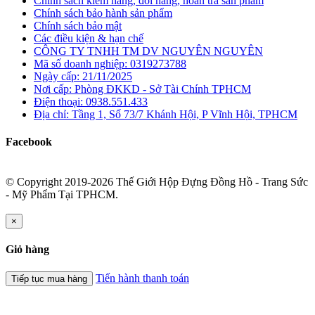
Chính sách kiểm hàng, đổi hàng, hoàn trả sản phẩm
Chính sách bảo hành sản phẩm
Chính sách bảo mật
Các điều kiện & hạn chế
CÔNG TY TNHH TM DV NGUYÊN NGUYÊN
Mã số doanh nghiệp: 0319273788
Ngày cấp: 21/11/2025
Nơi cấp: Phòng ĐKKD - Sở Tài Chính TPHCM
Điện thoại: 0938.551.433
Địa chỉ: Tầng 1, Số 73/7 Khánh Hội, P Vĩnh Hội, TPHCM
Facebook
© Copyright 2019-2026 Thế Giới Hộp Đựng Đồng Hồ - Trang Sức
- Mỹ Phẩm Tại TPHCM.
×
Giỏ hàng
Tiến hành thanh toán
Tiếp tục mua hàng