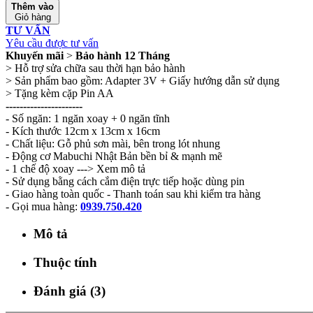
Thêm vào
Giỏ hàng
TƯ VẤN
Yêu cầu được tư vấn
Khuyến mãi
>
Bảo hành 12 Tháng
> Hỗ trợ sửa chữa sau thời hạn bảo hành
> Sản phẩm bao gồm: Adapter 3V + Giấy hướng dẫn sử dụng
> Tặng kèm cặp Pin AA
----------------------
- Số ngăn: 1 ngăn xoay + 0 ngăn tĩnh
- Kích thước 12cm x 13cm x 16cm
- Chất liệu: Gỗ phủ sơn mài, bên trong lót nhung
- Động cơ Mabuchi Nhật Bản bền bỉ & mạnh mẽ
- 1 chế độ xoay ---> Xem mô tả
- Sử dụng bằng cách cắm điện trực tiếp hoặc dùng pin
- Giao hàng toàn quốc - Thanh toán sau khi kiểm tra hàng
- Gọi mua hàng:
0939.750.420
Mô tả
Thuộc tính
Đánh giá (3)