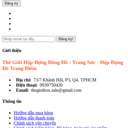
Đăng ký
Đăng ký!
Giới thiệu
Thế Giới Hộp Đựng Đồng Hồ - Trang Sức - Hộp Đựng
Đồ Trang Điểm
Địa chỉ:
73/7 Khánh Hội, P3, Q4, TPHCM
Điện thoại:
0939750420
Email:
thegioibox.sale@gmail.com
Thông tin
Hướng dẫn mua hàng
Hướng dẫn thanh toán
Chính sách vận chuyển