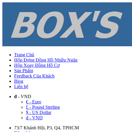
Trang Chủ
Hộp Đựng Đồng Hồ Nhiều Ngăn
Hộp Xoay Đồng Hồ Cơ
Sản Phẩm
Feedback Của Khách
Blog
Liên hệ
đ
- VND
€ - Euro
£ - Pound Sterling
$ - US Dollar
đ - VND
73/7 Khánh Hội, P3, Q4, TPHCM