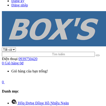
Đăng ký
Đăng nhập
Điện thoại
0939750420
0
Giỏ hàng
0đ
Giỏ hàng của bạn trống!
0
Danh mục
Hộp Đựng Đồng Hồ Nhiều Ngăn