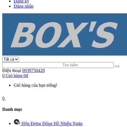
Đăng ký
Đăng nhập
Điện thoại
0939750420
0
Giỏ hàng
0đ
Giỏ hàng của bạn trống!
0
Danh mục
Hộp Đựng Đồng Hồ Nhiều Ngăn