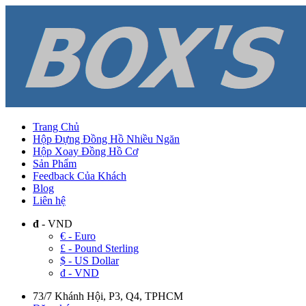
Trang Chủ
Hộp Đựng Đồng Hồ Nhiều Ngăn
Hộp Xoay Đồng Hồ Cơ
Sản Phẩm
Feedback Của Khách
Blog
Liên hệ
đ
- VND
€ - Euro
£ - Pound Sterling
$ - US Dollar
đ - VND
73/7 Khánh Hội, P3, Q4, TPHCM